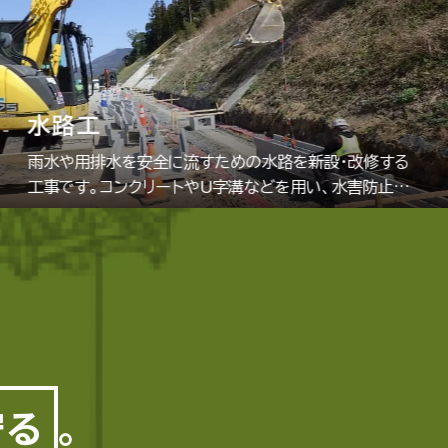
水路工
雨水や用排水を安全に流すための水路を新設・改修する
工事です。コンクリートやU字溝などを用い、水害防止や
農業用水の確保に貢献します。
守る
。