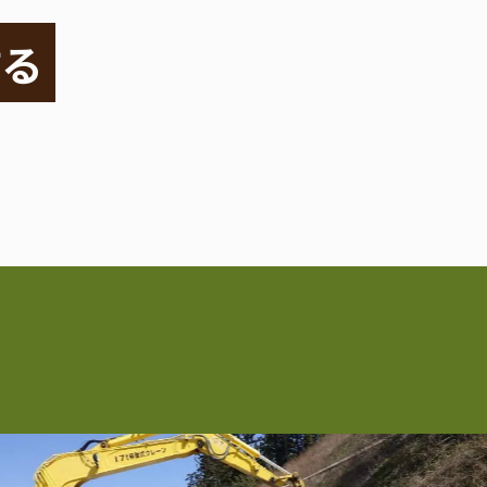
作る
。
鈴和の仕